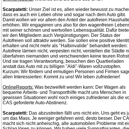
Scarpatetti:
Unser Ziel ist es, allen wieder bewusst zu mache
dass es auch ein Leben ohne und sogar nach dem Auto gibt.
Damit wollen wir vor allem den Anteil der autofreien Haushalt
erhöhen. Wir engagieren uns also für den wagenfreien Lebens
mit seiner schönen und wertvollen Lebensqualität. Dafür biete
wir den Mitgliedern auch Vergünstigungen. Der Status der
Autofreien soll attraktiv werden. Sie sollen eine positive Identit
erhalten und nicht mehr als "Halbinvalide" behandelt werden:
Autofreie lärmen nicht, verpesten nicht, verstellen die Städte ni
überfahren niemanden und verschwenden keine teuren Rohsto
Und sie tragen Verantwortung, besuchen den Quartierladen
anstatt das Auto mit zu billigen "Aldi"-Waren vollzustopfen.
Kurzum: Wir fördern und ermutigen Personen und Firmen sag
allen Interessierten: Kommt zu uns! Wir leben zufriedener!
OnlineReports:
Was bezweifelt werden kann: Der Wagen als
bequeme Arbeits- und Transporthilfe macht uns Menschen in
gewissen Situationen wohl noch einiges zufriedener als die 
CAS geforderte Auto-Abstinenz.
Scarpatetti:
Das abzustreiten fällt uns nicht ein. Uns geht es j
um das Mass. Je weniger gefahren wird, desto besser. Der C
macht sich nicht anheischig, alle automobilen Probleme mit e
Schlag lösen zu können. Wir haben viele Sympathisanten, die