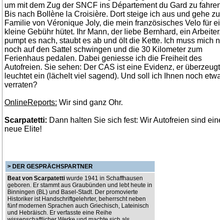
um mit dem Zug der SNCF ins Département du Gard zu fahren
Bis nach Bollène la Croisière. Dort steige ich aus und gehe zu
Familie von Véronique Joly, die mein französisches Velo für e
kleine Gebühr hütet. Ihr Mann, der liebe Bernhard, ein Arbeiter
pumpt es nach, staubt es ab und ölt die Kette. Ich muss mich n
noch auf den Sattel schwingen und die 30 Kilometer zum
Ferienhaus pedalen. Dabei geniesse ich die Freiheit des
Autofreien. Sie sehen: Der CAS ist eine Evidenz, er überzeugt
leuchtet ein (lächelt viel sagend). Und soll ich Ihnen noch etw
verraten?
OnlineReports:
Wir sind ganz Ohr.
Scarpatetti:
Dann halten Sie sich fest: Wir Autofreien sind ein
neue Elite!
> DER GESPRÄCHSPARTNER
Beat von Scarpatetti
wurde 1941 in Schaffhausen
geboren. Er stammt aus Graubünden und lebt heute in
Binningen (BL) und Basel-Stadt. Der promovierte
Historiker ist Handschriftgelehrter, beherrscht neben
fünf modernen Sprachen auch Griechisch, Lateinisch
und Hebräisch. Er verfasste eine Reihe
wissenschaftlicher Werke und machte sich als