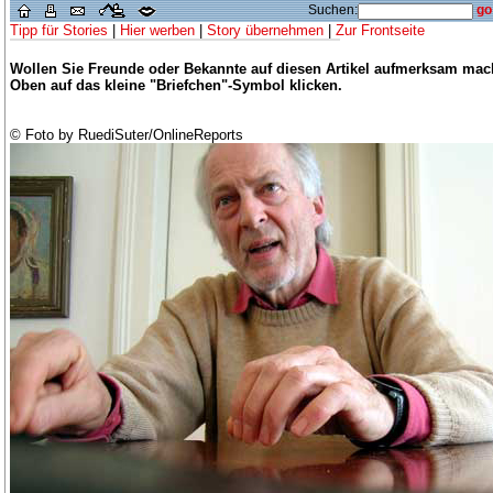
Suchen:
go
Tipp für Stories
|
Hier werben
|
Story übernehmen
|
Zur Frontseite
Wollen Sie Freunde oder Bekannte auf diesen Artikel aufmerksam ma
Oben auf das kleine "Briefchen"-Symbol klicken.
© Foto by RuediSuter/OnlineReports