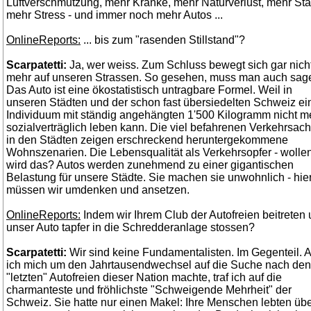
Luftverschmutzung, mehr Kranke, mehr Naturverlust, mehr Sta
mehr Stress - und immer noch mehr Autos ...
OnlineReports:
... bis zum "rasenden Stillstand"?
Scarpatetti:
Ja, wer weiss. Zum Schluss bewegt sich gar nich
mehr auf unseren Strassen. So gesehen, muss man auch sag
Das Auto ist eine ökostatistisch untragbare Formel. Weil in
unseren Städten und der schon fast übersiedelten Schweiz ei
Individuum mit ständig angehängten 1'500 Kilogramm nicht m
sozialverträglich leben kann. Die viel befahrenen Verkehrsac
in den Städten zeigen erschreckend heruntergekommene
Wohnszenarien. Die Lebensqualität als Verkehrsopfer - wolle
wird das? Autos werden zunehmend zu einer gigantischen
Belastung für unsere Städte. Sie machen sie unwohnlich - hie
müssen wir umdenken und ansetzen.
OnlineReports:
Indem wir Ihrem Club der Autofreien beitreten
unser Auto tapfer in die Schredderanlage stossen?
Scarpatetti:
Wir sind keine Fundamentalisten. Im Gegenteil. A
ich mich um den Jahrtausendwechsel auf die Suche nach den
"letzten" Autofreien dieser Nation machte, traf ich auf die
charmanteste und fröhlichste "Schweigende Mehrheit" der
Schweiz. Sie hatte nur einen Makel: Ihre Menschen lebten übe