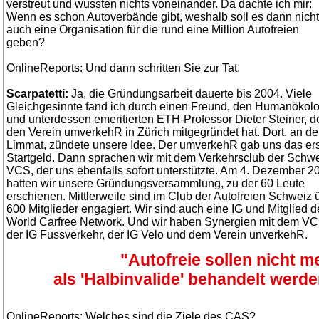
verstreut und wussten nichts voneinander. Da dachte ich mir:
Wenn es schon Autoverbände gibt, weshalb soll es dann nicht
auch eine Organisation für die rund eine Million Autofreien
geben?
OnlineReports:
Und dann schritten Sie zur Tat.
Scarpatetti:
Ja, die Gründungsarbeit dauerte bis 2004. Viele
Gleichgesinnte fand ich durch einen Freund, den Humanökol
und unterdessen emeritierten ETH-Professor Dieter Steiner, d
den Verein umverkehR in Zürich mitgegründet hat. Dort, an de
Limmat, zündete unsere Idee. Der umverkehR gab uns das er
Startgeld. Dann sprachen wir mit dem Verkehrsclub der Schw
VCS, der uns ebenfalls sofort unterstützte. Am 4. Dezember 2
hatten wir unsere Gründungsversammlung, zu der 60 Leute
erschienen. Mittlerweile sind im Club der Autofreien Schweiz 
600 Mitglieder engagiert. Wir sind auch eine IG und Mitglied d
World Carfree Network. Und wir haben Synergien mit dem VC
der IG Fussverkehr, der IG Velo und dem Verein unverkehR.
"Autofreie sollen nicht m
als 'Halbinvalide' behandelt werde
OnlineReports:
Welches sind die Ziele des CAS?