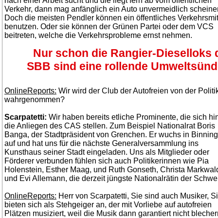
nach einer Arbeit sucht und die liegt fern ab vom öffentlichen
Verkehr, dann mag anfänglich ein Auto unvermeidlich scheine
Doch die meisten Pendler können ein öffentliches Verkehrsmit
benutzen. Oder sie können der Grünen Partei oder dem VCS
beitreten, welche die Verkehrsprobleme ernst nehmen.
Nur schon die Rangier-Dieselloks 
SBB sind eine rollende Umweltsünd
OnlineReports:
Wir wird der Club der Autofreien von der Politi
wahrgenommen?
Scarpatetti:
Wir haben bereits etliche Prominente, die sich hi
die Anliegen des CAS stellen. Zum Beispiel Nationalrat Boris
Banga, der Stadtpräsident von Grenchen. Er wuchs in Binnin
auf und hat uns für die nächste Generalversammlung ins
Kunsthaus seiner Stadt eingeladen. Uns als Mitglieder oder
Förderer verbunden fühlen sich auch Politikerinnen wie Pia
Holenstein, Esther Maag, und Ruth Gonseth, Christa Markwal
und Evi Allemann, die derzeit jüngste Nationalrätin der Schwe
OnlineReports:
Herr von Scarpatetti, Sie sind auch Musiker, S
bieten sich als Stehgeiger an, der mit Vorliebe auf autofreien
Plätzen musiziert, weil die Musik dann garantiert nicht bleche