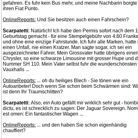
gefahren. Es fuhr kein Bus mehr, und meine Nachbarin borgte
ihren Fiat Punto.
OnlineReports:
Und Sie besitzen auch einen Fahrschein?
Scarpatetti:
Natürlich! Ich habe den Permis sofort nach dem 1
Geburtstag gemacht - für eine Stempelgebühr von 4.60 Frank
und ohne eine einzige Fahrstunde. Ich fuhr alle Marken, hatte 
einen Unfall, nie einen Kratzer. Man sagte sogar, ich sei ein
ausgezeichneter Fahrer. Mein Grossvater hatte übrigens eine
Chrysler, so eine schwarze Limousine mit grosser Hupe und d
Nummer SH 110. Mein Vater selbst fuhr die wunderschönsten
Vauxhalls ...
OnlineReports:
... oh du heiliges Blech - Sie tönen wie ein
Autoanbeter! Doch wenn Sie schon beim Schwärmen sind: W
ist denn Ihr Traumschlitten?
Scarpatetti:
Also,
ein
Auto gefällt mir wirklich sehr gut - horribi
dictu, es ist schrecklich zu sagen: Der Jaguar Sovereign. No
est omen: Ein fantastischer Wagen ...
OnlineReports:
... und den haben Sie schon eigenhändig
chauffiert?