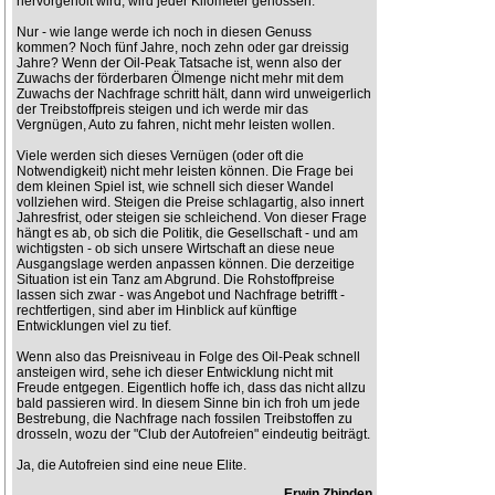
hervorgeholt wird, wird jeder Kilometer genossen.
Nur - wie lange werde ich noch in diesen Genuss
kommen? Noch fünf Jahre, noch zehn oder gar dreissig
Jahre? Wenn der Oil-Peak Tatsache ist, wenn also der
Zuwachs der förderbaren Ölmenge nicht mehr mit dem
Zuwachs der Nachfrage schritt hält, dann wird unweigerlich
der Treibstoffpreis steigen und ich werde mir das
Vergnügen, Auto zu fahren, nicht mehr leisten wollen.
Viele werden sich dieses Vernügen (oder oft die
Notwendigkeit) nicht mehr leisten können. Die Frage bei
dem kleinen Spiel ist, wie schnell sich dieser Wandel
vollziehen wird. Steigen die Preise schlagartig, also innert
Jahresfrist, oder steigen sie schleichend. Von dieser Frage
hängt es ab, ob sich die Politik, die Gesellschaft - und am
wichtigsten - ob sich unsere Wirtschaft an diese neue
Ausgangslage werden anpassen können. Die derzeitige
Situation ist ein Tanz am Abgrund. Die Rohstoffpreise
lassen sich zwar - was Angebot und Nachfrage betrifft -
rechtfertigen, sind aber im Hinblick auf künftige
Entwicklungen viel zu tief.
Wenn also das Preisniveau in Folge des Oil-Peak schnell
ansteigen wird, sehe ich dieser Entwicklung nicht mit
Freude entgegen. Eigentlich hoffe ich, dass das nicht allzu
bald passieren wird. In diesem Sinne bin ich froh um jede
Bestrebung, die Nachfrage nach fossilen Treibstoffen zu
drosseln, wozu der "Club der Autofreien" eindeutig beiträgt.
Ja, die Autofreien sind eine neue Elite.
Erwin Zbinden