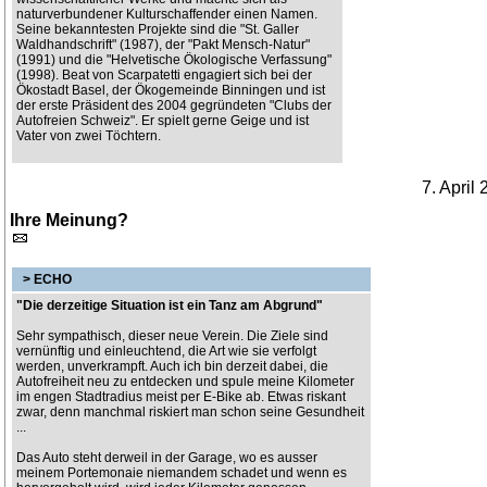
naturverbundener Kulturschaffender einen Namen.
Seine bekanntesten Projekte sind die "St. Galler
Waldhandschrift" (1987), der "Pakt Mensch-Natur"
(1991) und die "Helvetische Ökologische Verfassung"
(1998). Beat von Scarpatetti engagiert sich bei der
Ökostadt Basel, der Ökogemeinde Binningen und ist
der erste Präsident des 2004 gegründeten "Clubs der
Autofreien Schweiz". Er spielt gerne Geige und ist
Vater von zwei Töchtern.
7. April
Ihre Meinung?
> ECHO
"Die derzeitige Situation ist ein Tanz am Abgrund"
Sehr sympathisch, dieser neue Verein. Die Ziele sind
vernünftig und einleuchtend, die Art wie sie verfolgt
werden, unverkrampft. Auch ich bin derzeit dabei, die
Autofreiheit neu zu entdecken und spule meine Kilometer
im engen Stadtradius meist per E-Bike ab. Etwas riskant
zwar, denn manchmal riskiert man schon seine Gesundheit
...
Das Auto steht derweil in der Garage, wo es ausser
meinem Portemonaie niemandem schadet und wenn es