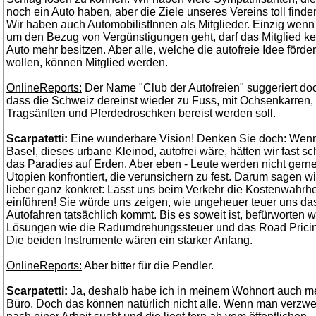
noch ein Auto haben, aber die Ziele unseres Vereins toll finde
Wir haben auch AutomobilistInnen als Mitglieder. Einzig wenn
um den Bezug von Vergünstigungen geht, darf das Mitglied ke
Auto mehr besitzen. Aber alle, welche die autofreie Idee förde
wollen, können Mitglied werden.
OnlineReports:
Der Name "Club der Autofreien" suggeriert do
dass die Schweiz dereinst wieder zu Fuss, mit Ochsenkarren,
Tragsänften und Pferdedroschken bereist werden soll.
Scarpatetti:
Eine wunderbare Vision! Denken Sie doch: Wen
Basel, dieses urbane Kleinod, autofrei wäre, hätten wir fast s
das Paradies auf Erden. Aber eben - Leute werden nicht gerne
Utopien konfrontiert, die verunsichern zu fest. Darum sagen wi
lieber ganz konkret: Lasst uns beim Verkehr die Kostenwahrhe
einführen! Sie würde uns zeigen, wie ungeheuer teuer uns da
Autofahren tatsächlich kommt. Bis es soweit ist, befürworten w
Lösungen wie die Radumdrehungssteuer und das Road Prici
Die beiden Instrumente wären ein starker Anfang.
OnlineReports:
Aber bitter für die Pendler.
Scarpatetti:
Ja, deshalb habe ich in meinem Wohnort auch m
Büro. Doch das können natürlich nicht alle. Wenn man verzwei