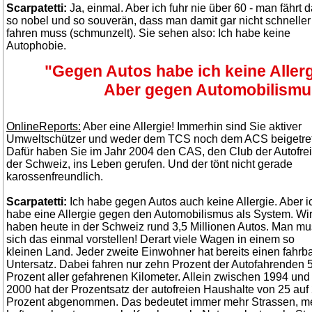
Scarpatetti:
Ja, einmal. Aber ich fuhr nie über 60 - man fährt d
so nobel und so souverän, dass man damit gar nicht schneller
fahren muss (schmunzelt). Sie sehen also: Ich habe keine
Autophobie.
"Gegen Autos habe ich keine Allerg
Aber gegen Automobilismu
OnlineReports:
Aber eine Allergie! Immerhin sind Sie aktiver
Umweltschützer und weder dem TCS noch dem ACS beigetre
Dafür haben Sie im Jahr 2004 den CAS, den Club der Autofre
der Schweiz, ins Leben gerufen. Und der tönt nicht gerade
karossenfreundlich.
Scarpatetti:
Ich habe gegen Autos auch keine Allergie. Aber i
habe eine Allergie gegen den Automobilismus als System. Wi
haben heute in der Schweiz rund 3,5 Millionen Autos. Man m
sich das einmal vorstellen! Derart viele Wagen in einem so
kleinen Land. Jeder zweite Einwohner hat bereits einen fahrb
Untersatz. Dabei fahren nur zehn Prozent der Autofahrenden 
Prozent aller gefahrenen Kilometer. Allein zwischen 1994 und
2000 hat der Prozentsatz der autofreien Haushalte von 25 auf
Prozent abgenommen. Das bedeutet immer mehr Strassen, m