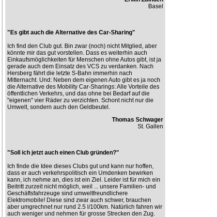
Basel
"Es gibt auch die Alternative des Car-Sharing"
Ich find den Club gut. Bin zwar (noch) nicht Mitglied, aber
könnte mir das gut vorstellen. Dass es weiterhin auch
Einkaufsmöglichkeiten für Menschen ohne Autos gibt, ist ja
gerade auch dem Einsatz des VCS zu verdanken. Nach
Hersberg fährt die letzte S-Bahn immerhin nach
Mitternacht. Und: Neben dem eigenen Auto gibt es ja noch
die Alternative des Mobility Car-Sharings: Alle Vorteile des
öffentlichen Verkehrs, und das ohne bei Bedarf auf die
"eigenen" vier Räder zu verzichten. Schont nicht nur die
Umwelt, sondern auch den Geldbeutel.
Thomas Schwager
St. Gallen
"Soll ich jetzt auch einen Club gründen?"
Ich finde die Idee dieses Clubs gut und kann nur hoffen,
dass er auch verkehrspolitisch ein Umdenken bewirken
kann, ich nehme an, dies ist ein Ziel. Leider ist für mich ein
Beitritt zurzeit nicht möglich, weil ... unsere Familien- und
Geschäftsfahrzeuge sind umweltfreundlichere
Elektromobile! Diese sind zwar auch schwer, brauchen
aber umgrechnet nur rund 2.5 l/100km. Natürlich fahren wir
auch weniger und nehmen für grosse Strecken den Zug.