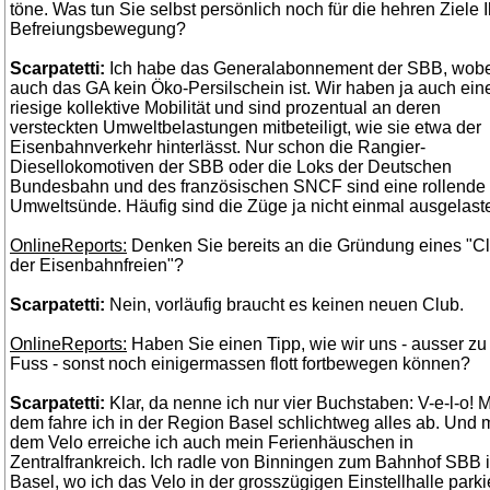
töne. Was tun Sie selbst persönlich noch für die hehren Ziele I
Befreiungsbewegung?
Scarpatetti:
Ich habe das Generalabonnement der SBB, wob
auch das GA kein Öko-Persilschein ist. Wir haben ja auch ein
riesige kollektive Mobilität und sind prozentual an deren
versteckten Umweltbelastungen mitbeteiligt, wie sie etwa der
Eisenbahnverkehr hinterlässt. Nur schon die Rangier-
Diesellokomotiven der SBB oder die Loks der Deutschen
Bundesbahn und des französischen SNCF sind eine rollende
Umweltsünde. Häufig sind die Züge ja nicht einmal ausgelaste
OnlineReports:
Denken Sie bereits an die Gründung eines "C
der Eisenbahnfreien"?
Scarpatetti:
Nein, vorläufig braucht es keinen neuen Club.
OnlineReports:
Haben Sie einen Tipp, wie wir uns - ausser zu
Fuss - sonst noch einigermassen flott fortbewegen können?
Scarpatetti:
Klar, da nenne ich nur vier Buchstaben: V-e-l-o! M
dem fahre ich in der Region Basel schlichtweg alles ab. Und m
dem Velo erreiche ich auch mein Ferienhäuschen in
Zentralfrankreich. Ich radle von Binningen zum Bahnhof SBB 
Basel, wo ich das Velo in der grosszügigen Einstellhalle parki